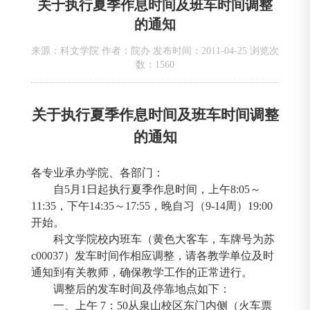
关于执行夏季作息时间及班车时间调整
的通知
来源：科文学院 作者：院办 发布时间：2011-04-25 浏览次
数：
1560
关于执行夏季作息时间及班车时间调整
的通知
各专业承办学院、各部门：
自
5
月
1
日起执行夏季作息时间，上午
8:05
～
11:35
，下午
14:35
～
17:55
，晚自习（
9-14
周）
19:00
开始。
科文学院校内班车（黄色大客车，车牌号为苏
c00037
）发车时间作相应调整，请各教学单位及时
通知到有关教师，确保教学工作的正常进行。
调整后的发车时间及停靠地点如下：
一、上午
7
：
50
从泉山校区东门内侧（火车票