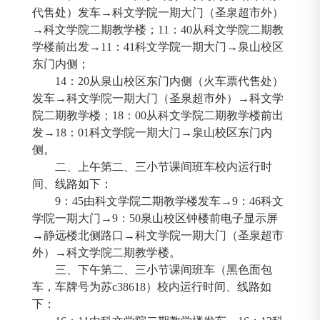
代售处）发车→科文学院一期大门（圣泉超市外）
→科文学院二期教学楼；
11
：
40
从科文学院二期教
学楼前出发→
11
：
41
科文学院一期大门→泉山校区
东门内侧；
14
：
20
从泉山校区东门内侧（火车票代售处）
发车→科文学院一期大门（圣泉超市外）→科文学
院二期教学楼；
18
：
00
从科文学院二期教学楼前出
发→
18
：
01
科文学院一期大门→泉山校区东门内
侧。
二、上午第二、三小节课间班车校内运行时
间、线路如下：
9
：
45
由科文学院二期教学楼发车→
9
：
46
科文
学院一期大门→
9
：
50
泉山校区钟楼前电子显示屏
→静远楼北侧路口→科文学院一期大门（圣泉超市
外）→科文学院二期教学楼。
三、下午第二、三小节课间班车（黑色面包
车，车牌号为苏
c38618
）校内运行时间、线路如
下：