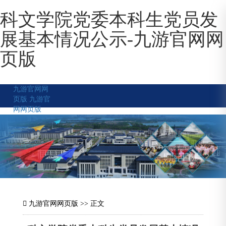
科文学院党委本科生党员发
展基本情况公示-九游官网网
页版
九游官网网
页版
九游官
网网页版
九游官网网页版
>> 正文