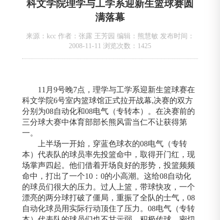
科文学院理学与工学系迎新生篮球赛圆
满落幕
来源：kcc 作者：张露 王芳园 编辑：熊慧敏 发布时间：
2008-11-11 浏览次数：
1425
11月9号晚7点，理学与工学系迎新生篮球赛在
科文学院6号室内篮球馆正式拉开战幕,决赛的双方
分别为08自动化和08电气（专转本）。在决赛前的
三分球大赛中体育部部长熊风雷当仁不让获得第
一。
上半场一开始，穿蓝色球衣的08电气（专转
本）代表队的球员率先投篮命中，取得开门红，现
场掌声四起。他们借着开场良好的形势，投篮频频
命中，打出了一个10：0的小高潮。这给08自动化
的球员们很大的压力。过人上篮，带球快攻，一个
漂亮的两分球打破了僵局，重振了全队的士气，08
自动化球员用实际行动顶住了压力。08电气（专转
本）代表队的球员们也不甘示弱，积极传球，密切