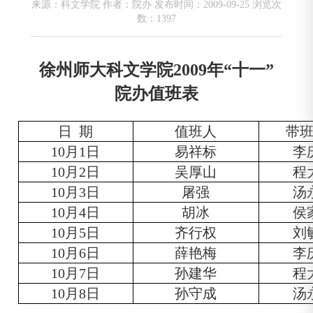
来源：科文学院 作者：院办 发布时间：2009-09-25 浏览次
数：
1397
徐州师大科文学院
2009
年“十一”
院办值班表
日
期
值班人
带
10
月
1
日
易祥标
李
10
月
2
日
吴厚山
程
10
月
3
日
屠强
汤
10
月
4
日
胡冰
侯
10
月
5
日
齐行权
刘
10
月
6
日
薛艳梅
李
10
月
7
日
孙建华
程
10
月
8
日
孙守成
汤