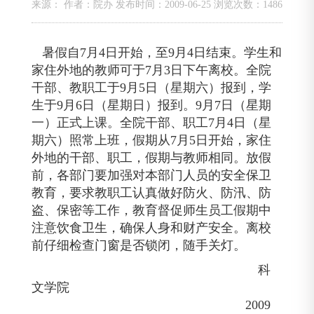
来源： 作者：院办 发布时间：2009-06-25 浏览次数：
1486
暑假自7月4日开始，至9月4日结束。学生和
家住外地的教师可于7月3日下午离校。全院
干部、教职工于9月5日（星期六）报到，学
生于9月6日（星期日）报到。9月7日（星期
一）正式上课。全院干部、职工7月4日（星
期六）照常上班，假期从7月5日开始，家住
外地的干部、职工，假期与教师相同。放假
前，各部门要加强对本部门人员的安全保卫
教育，要求教职工认真做好防火、防汛、防
盗、保密等工作，教育督促师生员工假期中
注意饮食卫生，确保人身和财产安全。离校
前仔细检查门窗是否锁闭，随手关灯。
科
文学院
2009