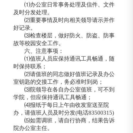
⑴办公室日常事务处理及信件、文件
及时分发处理。
⑵重要事情及时向相关领导请示并作
好记录。
⑶检查楼层，做好防火、防盗、防事
故等校园安全工作。
六、
注意事项：
⑴值班人员应保持通讯工具畅通，随
时保持联系；
⑵请值班的同志做好值班记录及办公
室钥匙的交接工作，务必准时到岗；
⑶
院领导在各自办公室值班，可不到
学院，但应保持通讯工具畅通；
⑷报纸于
每日上午由收发室送至院
办，请值班人员及时分发
(
电话
8
3500315
)
⑸
如需调班，请自行协商，结果告诉
院办公室主任。