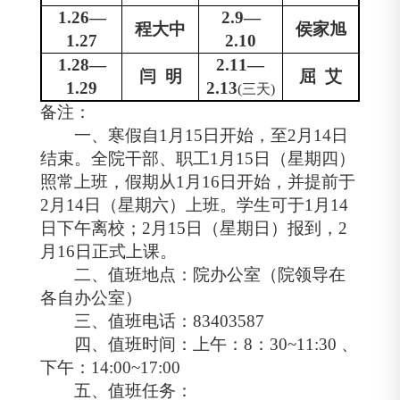
1.26—
2.9—
程大中
侯家旭
1.27
2.10
1.28—
2.11—
闫
明
屈
艾
1.29
2.13
(
三天
)
备注：
一、寒假自
1
月
15
日开始，至
2
月
14
日
结束。全院干部、职工
1
月
15
日（星期四）
照常上班，假期从
1
月
16
日开始，并提前于
2
月
14
日（星期六）上班。学生可于
1
月
14
日下午离校；
2
月
15
日（星期日）报到，
2
月
16
日正式上课。
二、值班地点：院办公室（院领导在
各自办公室）
三、值班电话：
83403587
四、值班时间：上午：
8
：
30~11:30
、
下午：
14:00~17:00
五、
值班任务：