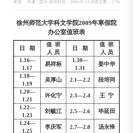
来源： 作者：院办 发布时间：2009-01-13 浏览次数：
1738
徐州师范大学科文学院
2009
年寒假院
办公室值班表
值
班
值
班
日
期
日
期
人
员
人
员
1.16—
1.30—
易祥标
姜中华
1.17
1.31
1.18—
吴厚山
2.1—2.2
段培同
1.19
1.20—
许化宁
2.3—2.4
王
宁
1.21
1.22—
刘毓江
2.5—2.6
毕延田
1.23
1.24—
李庆军
2.7—2.8
汤永怿
1.25