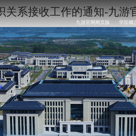
组织关系接收工作的通知-九游
九游官网网页版
学院概