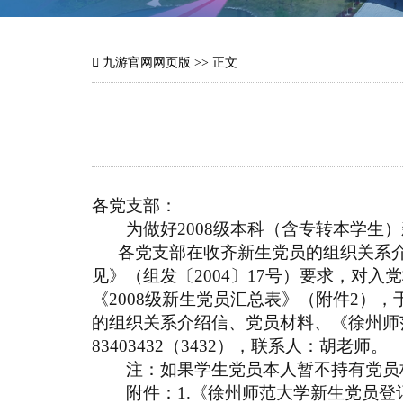
九游官网网页版
>> 正文
各党支部：
为做好
2008
级本科（含专转本学生）
各党支部在收齐新生党员的组织关系
见》（组发〔
2004
〕
17
号）要求，对入党
《
2008
级新生党员汇总表》（附件
2
），
的组织关系介绍信、党员材料、《徐州师
83403432
（
3432
），联系人：胡老师。
注：如果学生党员本人暂不持有党员
附件：
1.
《徐州师范大学新生党员登