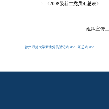
2.
《
2008
级新生党员汇总表》
组织宣传
徐州师范大学新生党员登记表.doc
汇总表.doc