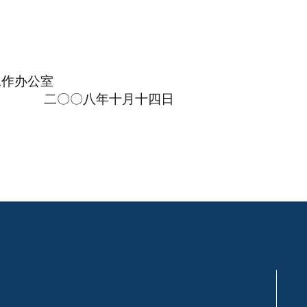
工作办公室
二〇〇八年十月十四日