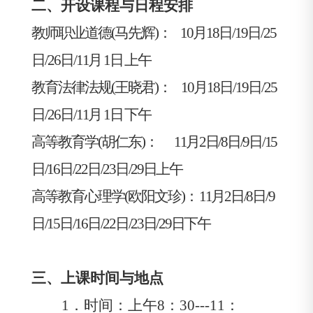
二、开设课程与日程安排
教师职业道德
(
马先辉
)
：
10
月
18
日
/19
日
/25
日
/26
日
/
11
月
1
日
上午
教育法律法规
(
王晓
君
)
：
10
月
18
日
/19
日
/25
日
/26
日
/
11
月
1
日 下午
高等教育学
(
胡仁东
)
：
11
月
2
日
/8
日
/9
日
/15
日
/16
日
/22
日
/23
日
/29
日上午
高等教育心理学
(
欧阳文珍
)
：
11
月
2
日
/8
日
/9
日
/15
日
/16
日
/22
日
/23
日
/29
日下午
三、上课时间与地点
1
．时间：上午
8
：
30---11
：