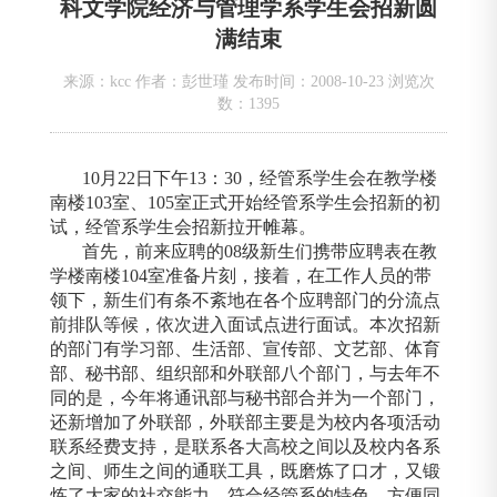
科文学院经济与管理学系学生会招新圆
满结束
来源：kcc 作者：彭世瑾 发布时间：2008-10-23 浏览次
数：
1395
10
月
22
日
下午
13
：
30
，经管系学生会在教学楼
南楼
103
室、
105
室正式开始经管系学生会招新的初
试，经管系学生会招新拉开帷幕。
首先，前来应聘的
08
级新生们携带应聘表在教
学楼南楼
104
室准备片刻，接着，在工作人员的带
领下，新生们有条不紊地在各个应聘部门的分流点
前排队等候，依次进入面试点进行面试。本次招新
的部门有学习部、生活部、宣传部、文艺部、体育
部、秘书部、组织部和外联部八个部门，与去年不
同的是，今年将通讯部与秘书部合并为一个部门，
还新增加了外联部，外联部主要是为校内各项活动
联系经费支持，是联系各大高校之间以及校内各系
之间、师生之间的通联工具，既磨炼了口才，又锻
炼了大家的社交能力，符合经管系的特色，方便同