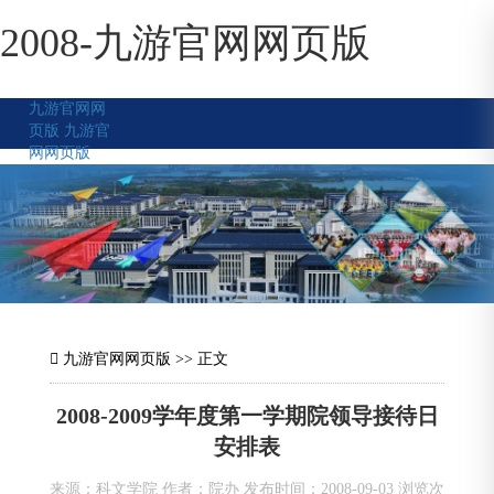
2008-九游官网网页版
九游官网网
页版
九游官
网网页版
九游官网网页版
>> 正文
2008-2009学年度第一学期院领导接待日
安排表
来源：科文学院 作者：院办 发布时间：2008-09-03 浏览次