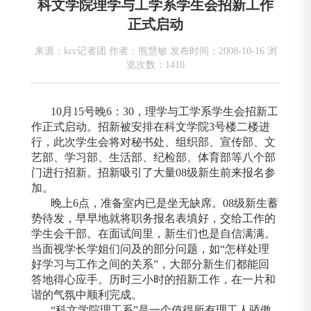
科文学院理学与工学系学生会招新工作
正式启动
来源：kcc记者团 作者：熊慧敏 发布时间：2008-10-16 浏
览次数：
1410
10
月
15
号晚
6
：
30
，理学与工学系学生会招新工
作正式启动。招新被安排在科文学院
3
号楼二楼进
行，此次学生会将对秘书处、组织部、宣传部、文
艺部、学习部、生活部、纪检部、体育部等八个部
门进行招新。招新吸引了大量
08
级新生前来报名参
加。
晚上
6
点，准备室内已是坐无缺席。
08
级新生蓄
势待发，早早地就将职务报名表填好，交给工作的
学生会干部。在面试间里，新生们也是自信满满。
当面视学长学姐们问及的部分问题，如“怎样处理
好学习与工作之间的关系”，大部分新生们都能回
答地得心应手。历时三小时的招新工作，在一片和
谐的气氛中顺利完成。
“科文学院理工系”是一个值得所有理工人骄傲