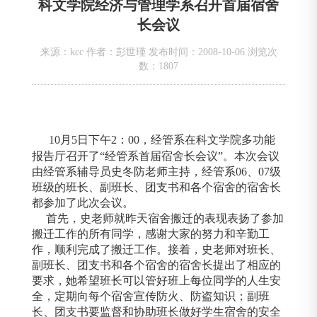
科文学院经济与管理学系召开首届宿舍
长会议
来源：kcc 作者：彭世瑾 发布时间：2008-10-06 浏览次
数：
1807
10月5日下午2：00，经管系在科文学院多功能
报告厅召开了“经管系首届宿舍长会议”。本次会议
由经管系辅导员史冬防老师主持，经管系06、07级
班级的班长、副班长、团支书和各个宿舍的宿舍长
都参加了此次会议。
首先，史老师就昨天宿舍搬迁的表现表扬了参加
搬迁工作的所有同学，感谢大家的努力和辛勤工
作，顺利完成了搬迁工作。接着，史老师对班长、
副班长、团支书和各个宿舍的宿舍长提出了相应的
要求，她希望班长可以管好班上每位同学的人生安
全，定期向每个宿舍宣传防火、防盗知识；副班
长、团支书要监督和协助班长做好学生宿舍的安全