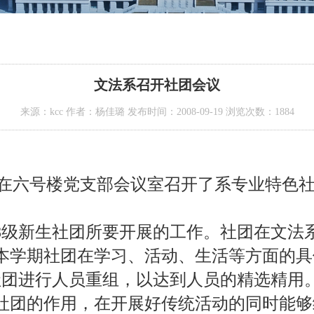
文法系召开社团会议
来源：kcc 作者：杨佳璐 发布时间：2008-09-19 浏览次数：
1884
法系在六号楼党支部会议室召开了系专业特
级新生社团所要开展的工作。社团在文法
本学期社团在学习、活动、生活等方面的具
团进行人员重组，以达到人员的精选精用。
社团的作用，在开展好传统活动的同时能够