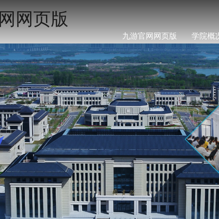
官网网页版
九游官网网页版
学院概