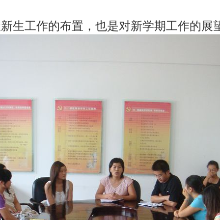
新生工作的布置，也是对新学期工作的展