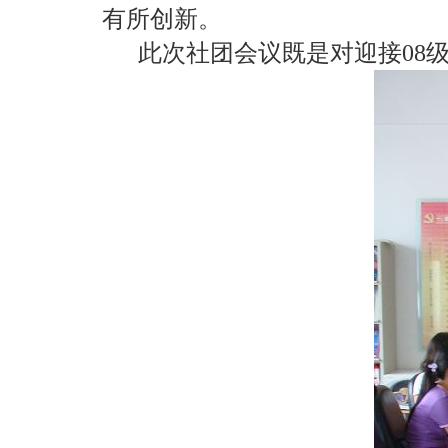
有所创新。
此次社团会议既是对迎接08级