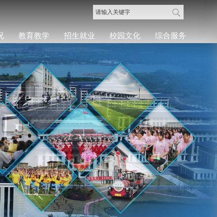
况
教育教学
招生就业
校园文化
综合服务