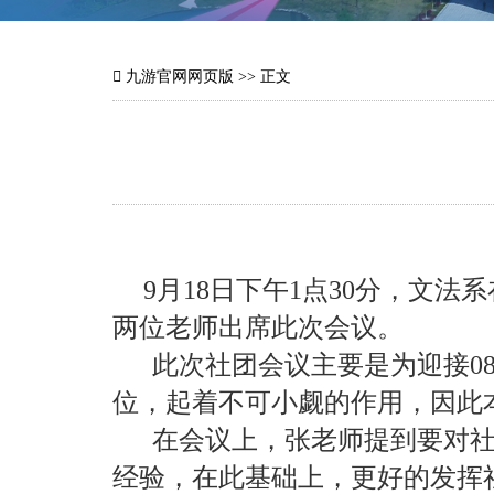
九游官网网页版
>> 正文
9月18日下午1点30分，文
两位老师出席此次会议。
此次社团会议主要是为迎接08
位，起着不可小觑的作用，因此
在会议上，张老师提到要对社
经验，在此基础上，更好的发挥