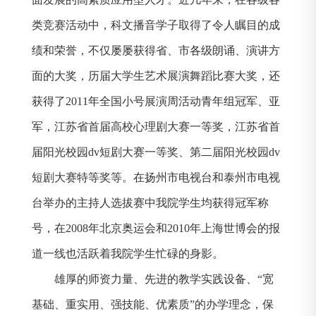
类竞赛活动中，科文播音学子取得了令人瞩目的成
绩和荣誉，不仅屡屡获得省、市各级朗诵、演讲方
面的大奖，历届大学生艺术展演舞蹈比赛大奖，还
获得了
2011
年全国小号展演周活动青年组冠军、亚
军，江苏省首届高校心理剧大赛一等奖，江苏省首
届阳光校园
dv
短剧大赛一等奖、第二届阳光校园
dv
短剧大赛特等奖等。在扬州市电视台和泰州市电视
台举办的主持人选拔赛中我院学生均获得冠军称
号，在
2008
年北京奥运会和
2010
年上海世博会的报
道一线也活跃着我院学生忙碌的身影。
雄厚的师资力量、先进的教学实践设备、“宽
基础、重实用、强技能、优素质”的办学理念，保