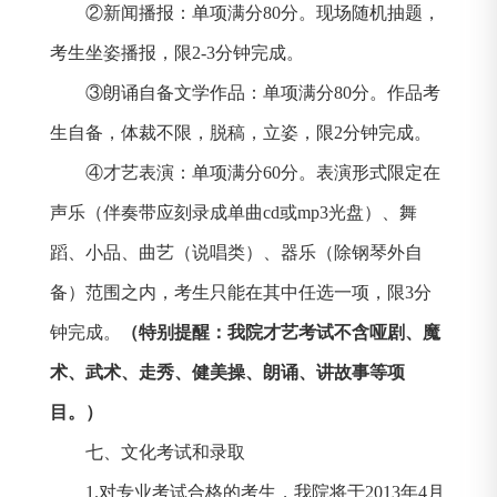
②新闻播报：单项满分
80
分。现场随机抽题，
考生坐姿播报，限
2-3
分钟完成。
③朗诵自备文学作品：单项满分
80
分。作品考
生自备，体裁不限，脱稿，立姿，限
2
分钟完成。
④才艺表演：单项满分
60
分。表演形式限定在
声乐（伴奏带应刻录成单曲
cd
或
mp3
光盘）、舞
蹈、小品、曲艺（说唱类）、器乐（除钢琴外自
备）范围之内，考生只能在其中任选一项，限
3
分
钟完成。
（特别提醒：我院才艺考试不含哑剧、魔
术、武术、走秀、健美操、朗诵、讲故事等项
目。）
七、文化考试和录取
1.
对专业考试合格的考生，我院将于
2013
年
4
月