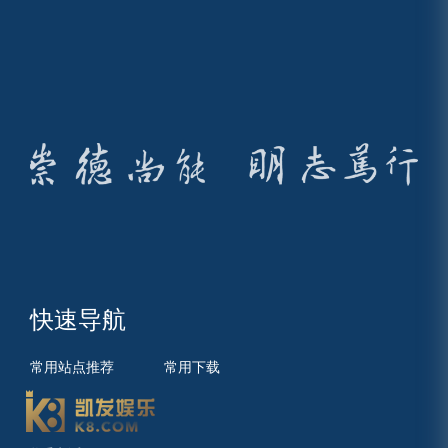
快速导航
常用站点推荐
常用下载