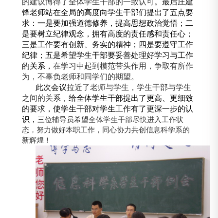
的建议博得了全体学生干部的一致认可。
最
后庄建
锋
老师站在全局的高度向学生干部们提出了五点要
求：一是要加强道德修养，提高思想政治觉悟；二
是要树立纪律观念，拥有高度的责任感和责任心；
三是工作要有创新、务实的精神
；四是要遵守工作
纪律；五是希望学生干部要妥善处理好学习与工作
的关系，
在学习中起到模范带头作用，争取有所作
为，不辜负老师和同学们的期望。
此次会议
拉近了老师与学生，学生干部与学生
之间的关系，
给全体学生干部提出了更高、更细致
的要求，
使学生干部对学生工作有了更深一步的认
识，
三位辅导员希望全体学生干部尽快进入工作状
态，努力做好本职工作，同心协力共创信息科学系的
新辉煌！