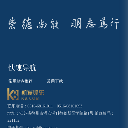
快速导航
常用站点推荐
常用下载
联系电话：0516-68161011 0516-68161093
地址：江苏省徐州市潘安湖科教创新区学院路1号 邮政编码：
221132
电子邮件：
kwxy@jsnu.edu.cn