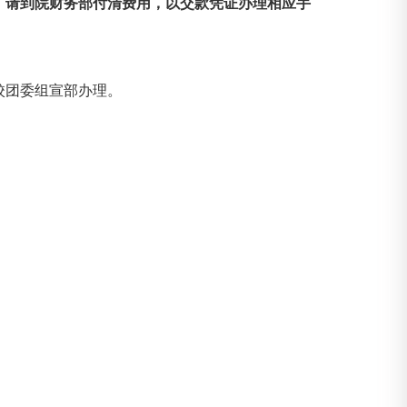
，请到院财务部付清费用，以交款凭证办理相应手
校团委组宣部办理。