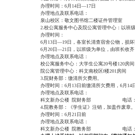
办理时间：
6
月
14
日
—
17
日
办理地点及联系电话：
泉山校区：敬文图书馆二楼证件管理室
2.
校公寓服务中心及院公寓管理中心：以班
办理时间：
6
月
13
日
—19
日，各室长清查宿舍公物，损坏
6
月
20
日
—21
日，以班级为单位，由班长收齐
办理地点及联系电话：
校公寓服务中心：大学生公寓
20
号楼
120
房间
院公寓管理中心：科文南校区
f
楼
201
房间
3.
院财务部：
缴清所欠费用。
办理时间：
6
月
13
日前
缴清所欠费用，
6
月
14
办理地点及联系电话：
科文
新办公
楼
院财务部
电话
4.
院教务部：
《学生证》注销，加盖作废章
办理时间：
6
月
21
日前
办理地点及联系电话：
科文
新办公
楼
院教务部
电话