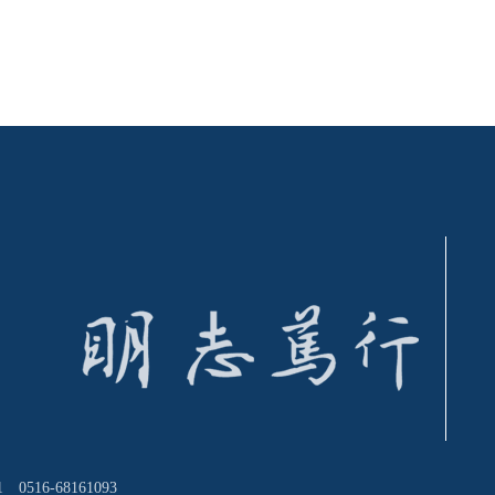
0516-68161093