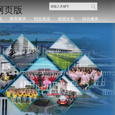
网页版
况
教育教学
招生就业
校园文化
综合服务