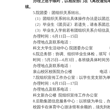
办理上述手续时，以相应部门在《离校通知
续。
5.
院团委：团组织关系转出。
（
1
）团组织关系转出具体操作办法是以团总
（
2
）毕业生《团员证》若遗失，请各系团总
（
3
）
毕业生入学前若有团组织关系介绍信及
办理时间：
6
月
11
日
—15
日
办理地点及联系电话：
科文
大学生活动中心
院团委办公室
6.
院总务部：协调、组织毕业生体检，填写
时间：
5
月
25
日
—
6
月3
日
，
各班级具体时间另
办理地点及联系电话：
泉山校区校医院办公楼
电话
7.
院组织宣传工作办公室：以学生党支部为
办理时间：
6
月
15
日
—17
日
办理地点及联系电话：
科文新办公楼
院组织宣传工作办公室
8.
后勤集团信息服务中心：以班级为单位，
校园卡在体育中心游泳馆有余额的，须先到