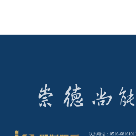
联系电话：0516-68161011 