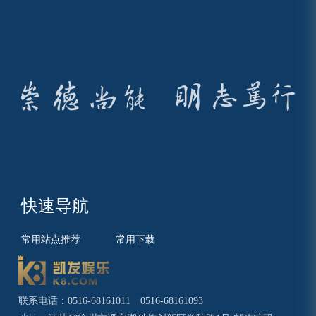
快速导航
常用站点推荐
常用下载
联系电话：0516-68161011 0516-68161093