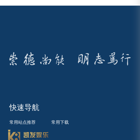
快速导航
常用站点推荐
常用下载