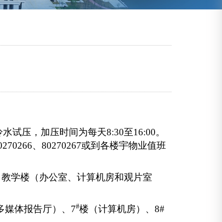
冷水试压，加压时间为每天
8:30
至
16:00
。
0270266
、
80270267
或到各楼宇物业值班
、教学楼（办公室、计算机房和观片室
#
多媒体报告厅）、
7
楼（计算机房）、
8#