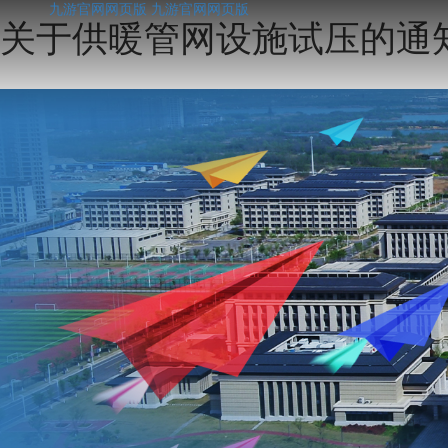
九游官网网页版
九游官网网页版
关于供暖管网设施试压的通