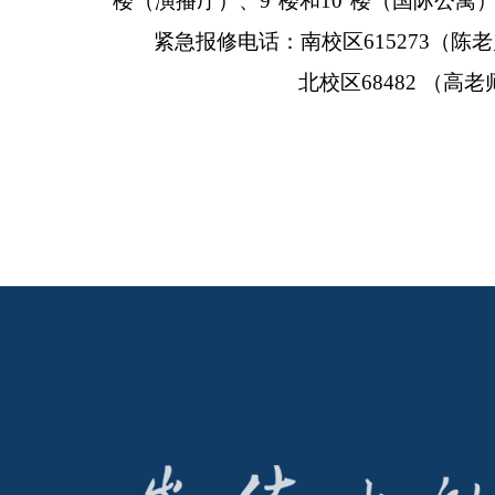
楼（演播厅）、
9
楼和
10
楼（国际公寓
紧急报修电话：南校区
615273
（陈老
北校区
68482
（高老