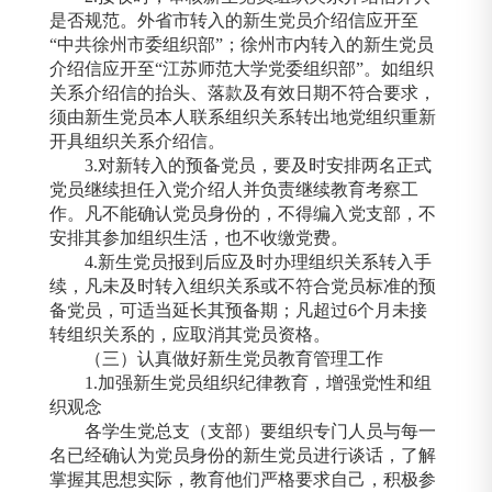
是否规范。外省市转入的新生党员介绍信应开至
“
中共徐州市委组织部
”
；徐州市内转入的新生党员
介绍信应开至
“
江苏师范大学党委组织部
”
。如组织
关系介绍信的抬头、落款及有效日期不符合要求，
须由新生党员本人联系组织关系转出地党组织重新
开具组织关系介绍信。
3.
对新转入的预备党员，要及时安排两名正式
党员继续担任入党介绍人并负责继续教育考察工
作。凡不能确认党员身份的，不得编入党支部，不
安排其参加组织生活，也不收缴党费。
4.
新生党员报到后应及时办理组织关系转入手
续，凡未及时转入组织关系或不符合党员标准的预
备党员，可适当延长其预备期；凡超过
6
个月未接
转组织关系的，应取消其党员资格。
（三）认真做好新生党员教育管理工作
1.
加强新生党员组织纪律教育，增强党性和组
织观念
各学生党总支（支部）要组织专门人员与每一
名已经确认为党员身份的新生党员进行谈话，了解
掌握其思想实际，教育他们严格要求自己，积极参