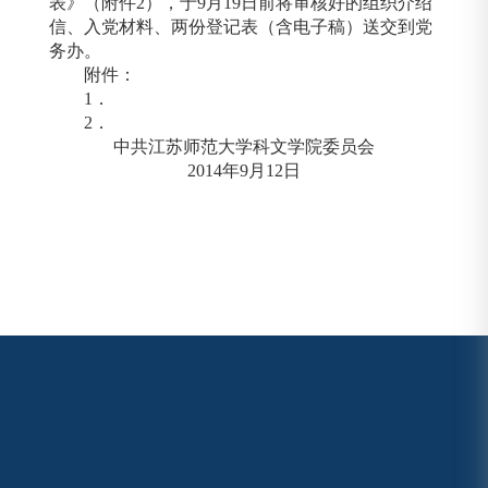
表》（附件
2
），于
9
月
19
日前将审核好的组织介绍
信、入党材料、两份登记表（含电子稿）送交到党
务办。
附件：
1
．
2
．
中共江苏师范大学科文学院委员会
2014年9月12日