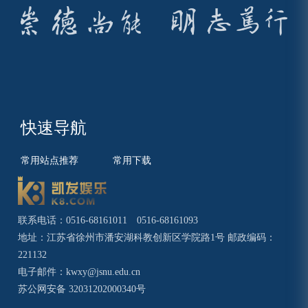
快速导航
常用站点推荐
常用下载
联系电话：0516-68161011 0516-68161093
地址：江苏省徐州市潘安湖科教创新区学院路1号 邮政编码：
221132
电子邮件：
kwxy@jsnu.edu.cn
苏公网安备 32031202000340号