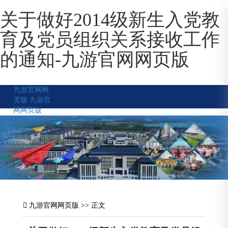
关于做好2014级新生入党教
育及党员组织关系接收工作
的通知-九游官网网页版
九游官网网
页版
九游官
网网页版
九游官网网页版
>> 正文