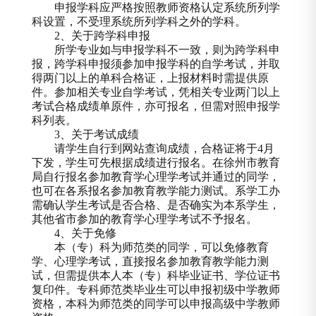
申报学科应严格按照教师资格认定系统所列学
科设置，不受理系统所列学科之外的学科。
2
、关于跨学科申报
所学专业如与申报学科不一致，则为跨学科申
报，跨学科申报须参加申报学科的自学考试，并取
得两门以上的单科合格证，上报材料时需提供原
件。参加相关专业自学考试，凭相关专业两门以上
考试合格成绩单原件，亦可报名，但需对照申报学
科列表。
3
、关于考试成绩
请学生自行到网站查询成绩，合格证将于
4
月
下发，学生可先根据成绩进行报名。在徐州市教育
局自行报名参加教育学心理学考试并通过的同学，
也可在各系报名参加教育教学能力测试。系学工办
需确认学生考试是否合格、是否确实为本系学生，
其他省市参加的教育学心理学考试不予报名。
4
、关于免修
本（专）科为师范类的同学，可以免修教育
学、心理学考试，直接报名参加教育教学能力测
试，但需提供本人本（专）科毕业证书、学位证书
复印件。专科师范类毕业生可以申报初级中学教师
资格，本科为师范类的同学可以申报高级中学教师