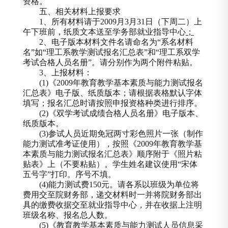
资格。
五、相关材料上报要求
1
、所有材料请于
2009
月
3
月
31
日
（下周二）上
午下班前，纸质文本送至学务部就业指导中心
；
2
、电子版本材料文件名请命名为
“
系名材料
名
”
如
“
理工系教学测试报名汇总表
”
和
“
理工系双学
考试合格人员名册
”
。请分别作为两个附件粘贴。
3
、上报材料：
(1)
《
2009
年教育教学基本素质与能力测试报名
汇总表》电子版、纸质版本；请根据表格默认字体
填写；报名汇总时请按照申报资格种类进行排序。
(2)
《双学考试成绩合格人员名册》电子版本、
纸质版本。
(3)
参试人员近期免冠两寸彩色照片一张（制作
能力测试准考证使用），按照《
2009
年教育教学基
本素质与能力测试报名汇总表》顺序附于《照片粘
贴表》上（不要粘贴）。学生姓名建议使用
“
宋体
五号字
”
打印。序号不填。
(4)
能力测试费
150
元。请各系以班级为单位将
费用交至院财务部，递交材料时一并将院财务部出
具的缴费收据交至就业指导中心，并在收据上注明
班级名称、报名总人数。
(5)
《教育教学基本素质与能力测试人员信息采