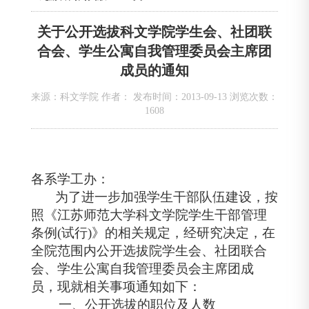
关于公开选拔科文学院学生会、社团联
合会、学生公寓自我管理委员会主席团
成员的通知
来源：科文学院 作者： 发布时间：2013-09-13 浏览次数：
1608
各系学工办：
为了进一步加强学生干部队伍建设，按
照《江苏师范大学科文学院学生干部管理
条例
(
试行
)
》的相关规定，经研究决定，在
全院范围内公开选拔院学生会、社团联合
会、学生公寓自我管理委员会主席团成
员，现就相关事项通知如下：
一、公开选拔的职位及人数