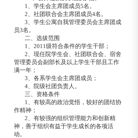
1
、学生会主席团成员
5
名。
2
、社团联合会主席团成员
4
名。
3
、学生公寓自我管理委员会主席团成
员
3
名。
二、选拔范围
1
、
2011
级符合条件的学生干部；
2
、现任院学生会、社团联合会、宿舍
管理委员会副部长及以上学生干部且工作
满一年；
3
、各系学生会主席团成员；
4
、院级社团负责人。
三、资格条件
1
、有较高的政治觉悟，较好的团结协
作精神；
2
、有较强的组织管理能力和创新精
神，善于组织有益于学生成长的各项活
动。