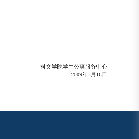
科文学院学生公寓服务中心
2009年
3月18日