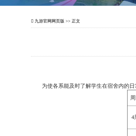
九游官网网页版
>> 正文
为使各系能及时了解学生在宿舍内的日
周
4