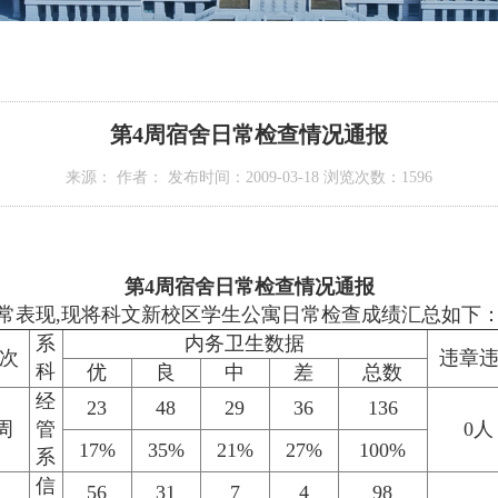
第4周宿舍日常检查情况通报
来源： 作者： 发布时间：2009-03-18 浏览次数：
1596
第
4周宿舍日常检查情况通报
常表现
,现将科文新校区学生公寓日常检查成绩汇总如下
系
内务卫生数据
次
违章
科
优
良
中
差
总数
经
23
48
29
36
136
周
管
0人
17%
35%
21%
27%
100%
系
信
56
31
7
4
98