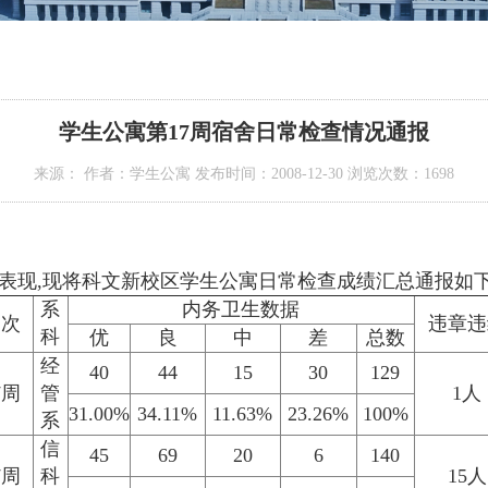
学生公寓第17周宿舍日常检查情况通报
来源： 作者：学生公寓 发布时间：2008-12-30 浏览次数：
1698
表现
,现将科文新校区学生公寓日常检查成绩汇总通报如
系
内务卫生数据
周次
违章违
科
优
良
中
差
总数
经
40
44
15
30
129
7周
管
1人
31.00%
34.11%
11.63%
23.26%
100%
系
信
45
69
20
6
140
7周
科
15人