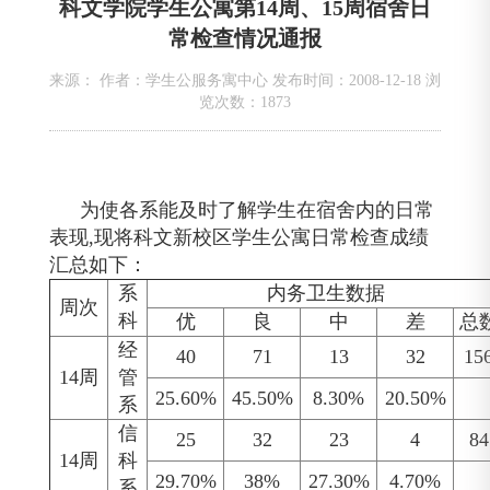
科文学院学生公寓第14周、15周宿舍日
常检查情况通报
来源： 作者：学生公服务寓中心 发布时间：2008-12-18 浏
览次数：
1873
为使各系能及时了解学生在宿舍内的日常
表现
,现将科文新校区学生公寓日常检查成绩
汇总如下：
系
内务卫生数据
周次
科
优
良
中
差
总
经
40
71
13
32
15
14周
管
25.60%
45.50%
8.30%
20.50%
系
信
25
32
23
4
84
14周
科
29.70%
38%
27.30%
4.70%
系