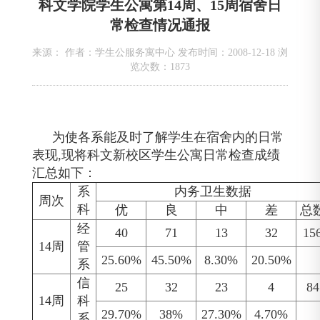
科文学院学生公寓第14周、15周宿舍日
常检查情况通报
来源： 作者：学生公服务寓中心 发布时间：2008-12-18 浏
览次数：
1873
为使各系能及时了解学生在宿舍内的日常
表现
,现将科文新校区学生公寓日常检查成绩
汇总如下：
系
内务卫生数据
周次
科
优
良
中
差
总
经
40
71
13
32
15
14周
管
25.60%
45.50%
8.30%
20.50%
系
信
25
32
23
4
84
14周
科
29.70%
38%
27.30%
4.70%
系