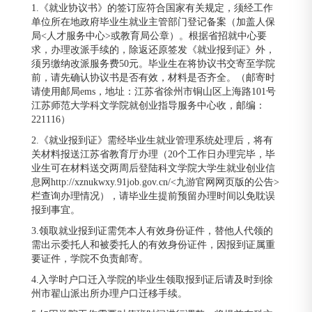
1.《就业协议书》的签订应符合国家有关规定，须经工作
单位所在地政府毕业生就业主管部门登记备案（加盖人保
局<人才服务中心>或教育局公章）。根据省招就中心要
求，办理改派手续的，除返还原签发《就业报到证》外，
须另缴纳改派服务费50元。毕业生在将协议书交寄至学院
前，请先确认协议书是否有效，材料是否齐全。（邮寄时
请使用邮局ems，地址：江苏省徐州市铜山区上海路101号
江苏师范大学科文学院就创业指导服务中心收，邮编：
221116）
2.《就业报到证》需经毕业生就业管理系统处理后，将有
关材料报送江苏省教育厅办理（20个工作日办理完毕，毕
业生可在材料送交两周后登陆科文学院大学生就业创业信
息网http://xznukwxy.91job.gov.cn/<九游官网网页版的公告>
栏查询办理情况），请毕业生提前预留办理时间以免耽误
报到事宜。
3.领取就业报到证需凭本人有效身份证件，替他人代领的
需出示委托人和被委托人的有效身份证件，因报到证属重
要证件，学院不负责邮寄。
4.入学时户口迁入学院的毕业生领取报到证后请及时到徐
州市翟山派出所办理户口迁移手续。