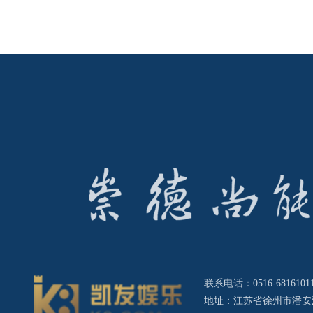
联系电话：0516-68161011 
地址：江苏省徐州市潘安