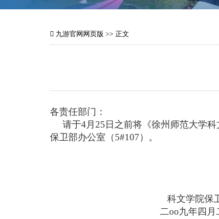
九游官网网页版
>> 正文
各责任部门：
请于
4
月
25
日
之前将《徐州师范大学科
保卫
部办公室（
5#107
）。
科文学院保卫
二oo九年四月二十