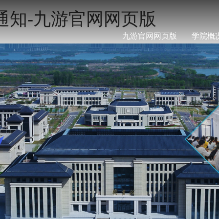
通知-九游官网网页版
九游官网网页版
学院概