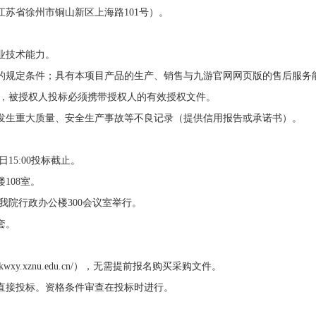
江苏省徐州市铜山新区上海路101号）。
业技术能力。
条的规定条件；具有本项目产品的生产、销售与九游官网网页版的售后服务
商，被授权人投标必须携带授权人的有效授权文件。
及发生重大质量、安全生产事故等不良记录（提供信用报告或承诺书）。
当日15:00投标截止。
108室。
，在我院行政办公楼300会议室举行。
套。
wxy.xznu.edu.cn/），无需提前报名购买采购文件。
可直接投标。资格条件审查在投标时进行。