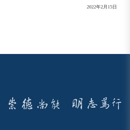
2022年2月15日