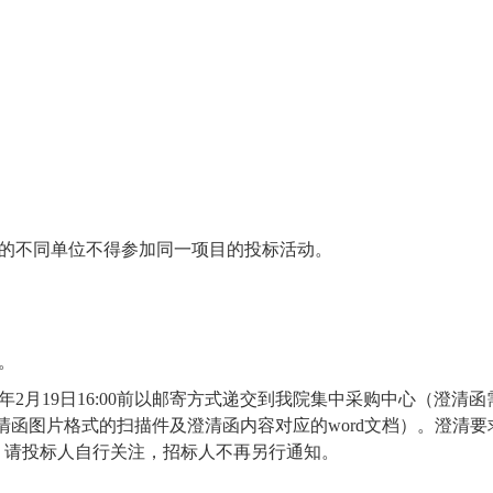
系的不同单位不得参加同一项目的投标活动。
。
2年2月19日16:00前以邮寄方式递交到我院集中采购中心（澄
清函图片格式的扫描件及澄清函内容对应的word文档）。澄清
cn/）上公告，请投标人自行关注，招标人不再另行通知。