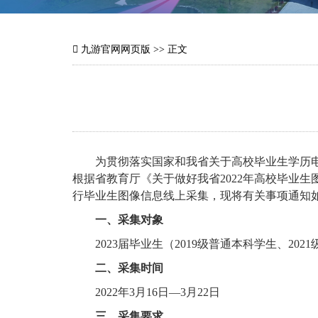
九游官网网页版
>> 正文
为贯彻落实国家和我省关于高校毕业生学历
根据省教育厅《关于做好我省
2022
年高校毕业生
行毕业生图像信息线上采集，现将有关事项通知
一、采集对象
2023
届毕业生（
2019
级普通本科学生、
2021
二、采集时间
2022
年
3
月
16
日
—3
月
22
日
三、采集要求