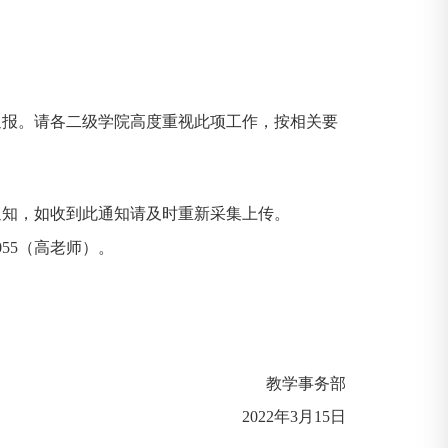
通报。请各二级学院高度重视此项工作，按相关要
。
通知，如收到此通知请及时重新采集上传。
055
（高老师）。
教学事务部
2022
年
3
月
15
日