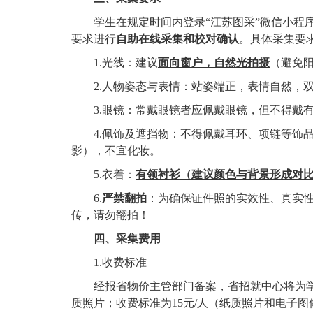
学生在规定时间内登录“江苏图采”微信小程
要求进行
自助在线采集和校对确认
。具体采集要
1.
光线：建议
面向窗户，自然光拍摄
（避免
2.
人物姿态与表情：站姿端正，表情自然，
3.
眼镜：常戴眼镜者应佩戴眼镜，但不得戴
4.
佩饰及遮挡物：不得佩戴耳环、项链等饰
影），不宜化妆。
5.
衣着：
有领衬衫（建议颜色与背景形成对
6.
严禁翻拍
：为确保证件照的实效性、真实
传，请勿翻拍！
四、采集费用
1.
收费标准
经报省物价主管部门备案，省招就中心将为
质照片；收费标准为
15
元
/
人（纸质照片和电子图