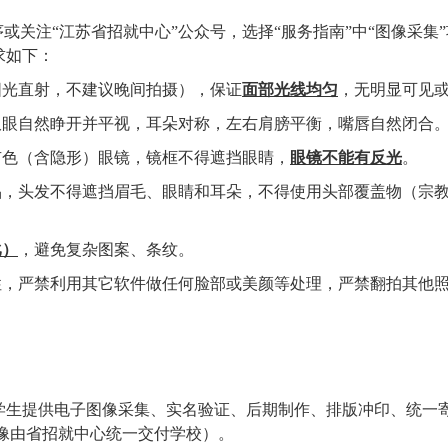
序或关注“江苏省招就中心”公众号，选择“服务指南”中“图像采
求如下：
阳光直射，不建议晚间拍摄），保证
面部光线均匀
，无明显可见
双眼自然睁开并平视，耳朵对称，左右肩膀平衡，嘴唇自然闭合
有色（含隐形）眼镜，镜框不得遮挡眼睛，
眼镜不能有反光
。
品，头发不得遮挡眉毛、眼睛和耳朵，不得使用头部覆盖物（宗
比）
，避免复杂图案、条纹。
性，严禁利用其它软件做任何脸部或美颜等处理，严禁翻拍其他
学生提供电子图像采集、实名验证、后期制作、排版冲印、统一
像由省招就中心统一交付学校）。