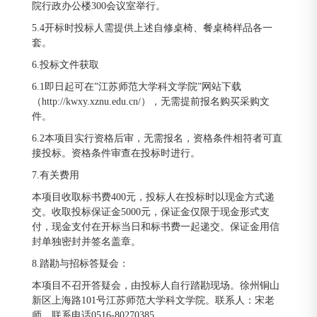
院行政办公楼300会议室举行。
5.4开标时投标人需提供上述自修桌椅、餐桌椅样品各一
套。
6.投标文件获取
6.1即日起可在”江苏师范大学科文学院”网站下载
（http://kwxy.xznu.edu.cn/），无需提前报名购买采购文
件。
6.2本项目实行资格后审，无需报名，资格条件相符者可直
接投标。资格条件审查在投标时进行。
7.有关费用
本项目收取标书费400元，投标人在投标时以现金方式递
交。收取投标保证金5000元，保证金仅限于现金形式支
付，现金支付在开标当日和标书费一起递交。保证金用信
封单独密封并签名盖章。
8.踏勘与招标答疑会：
本项目不召开答疑会，由投标人自行踏勘现场。徐州铜山
新区上海路101号江苏师范大学科文学院。联系人：宋老
师。联系电话0516-80270385