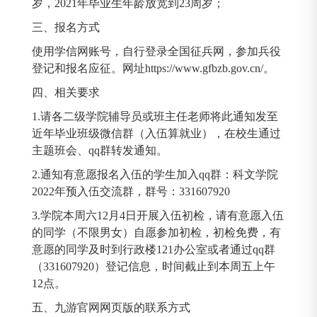
岁，2021年毕业生年龄放宽到23周岁；
三、报名方式
使用学信网账号，自行登录全国征兵网，参加兵役
登记和报名应征。网址https://www.gfbzb.gov.cn/。
四、相关要求
1.请各二级学院辅导员或班主任老师将此通知发至
近年毕业班级微信群（入伍算就业），在校生通过
主题班会、qq群转发通知。
2.通知有意愿报名入伍的学生加入qq群：科文学院
2022年预入伍交流群，群号：331607920
3.学院本周六12月4日开展入伍初检，请有意愿入伍
的同学（不限男女）自愿参加初检，初检免费，有
意愿的同学及时到行政楼121办公室或者通过qq群
（331607920）登记信息，时间截止到本周五上午
12点。
五、九游官网网页版的联系方式