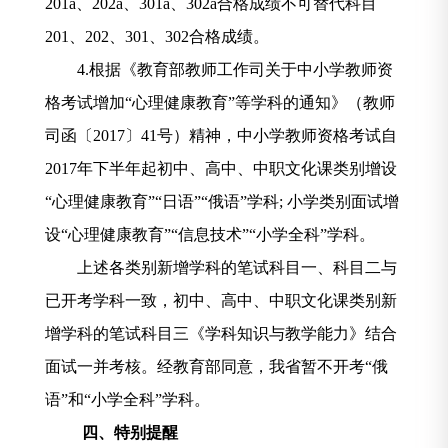
201a
、
202a
、
301a
、
302a
合格成绩不可替代科目
201
、
202
、
301
、
302
合格成绩。
4.
根据《教育部教师工作司关于中小学教师资
格考试增加
“
心理健康教育
”
等学科的通知》（教师
司函〔
2017
〕
41
号）精神，中小学教师资格考试自
2017
年下半年起初中、高中、中职文化课类别增设
“
心理健康教育
”“
日语
”“
俄语
”
学科
;
小学类别面试增
设
“
心理健康教育
”“
信息技术
”“
小学全科
”
学科。
上述各类别新增学科的笔试科目一、科目二与
已开考学科一致，初中、高中、中职文化课类别新
增学科的笔试科目三《学科知识与教学能力》结合
面试一并考核。经教育部同意，我省暂不开考
“
俄
语
”
和
“
小学全科
”
学科。
四、特别提醒