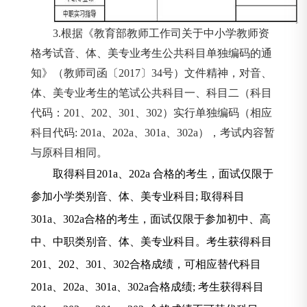
3.
根据《教育部教师工作司关于中小学教师资
格考试音、体、美专业考生公共科目单独编码的通
知》（教师司函〔
2017
〕
34
号）文件精神，对音、
体、美专业考生的笔试公共科目一、科目二（科目
代码：
201
、
202
、
301
、
302
）实行单独编码（相应
科目代码
: 201a
、
202a
、
301a
、
302a
），考试内容暂
与原科目相同。
取得科目
201a
、
202a
合格的考生，面试仅限于
参加小学类别音、体、美专业科目
;
取得科目
301a
、
302a
合格的考生，面试仅限于参加初中、高
中、中职类别音、体、美专业科目。考生获得科目
201
、
202
、
301
、
302
合格成绩，可相应替代科目
201a
、
202a
、
301a
、
302a
合格成绩
;
考生获得科目