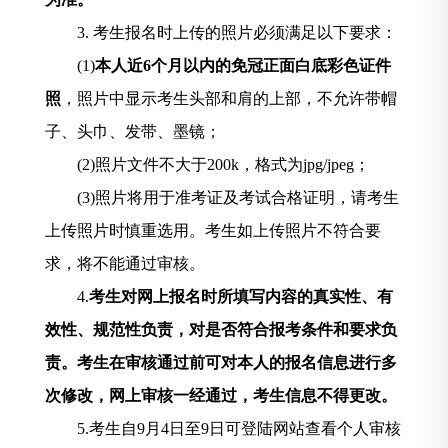
3.
考生报名时上传的照片必须满足以下要求：
(1)
本人近
6
个月以内的免冠正面白底彩色证件
照
，照片中显示考生头部和肩的上部，不允许带帽
子、头巾、发带、墨镜；
(2)
照片文件不大于
200k
，格式为
jpg/jpeg
；
(3)
照片将用于准考证及考试合格证明，请考生
上传照片时慎重选用。考生如上传照片不符合要
求，将不能通过审核。
4.
考生对网上报名时所填写内容的真实性、有
效性、规范性负责，对是否符合报考条件和要求负
责。考生在审核通过前可对本人的报名信息进行多
次修改，网上审核一经通过，考生信息不得更改。
5.
考生
自
9
月
4
日至
9
日可登陆网站查看个人审核