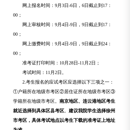
网上报名时间：
9
月
3
日
-6
日，
6
日截止到
17
：
00
；
网上审核时间：
9
月
4
日
-9
日，
9
日截止到
17
：
00
；
网上缴费时间：
9
月
4
日
-9
日，
9
日截止到
24
：
00
；
准考证打印时间：
10
月
2
8
日
-11
月
2
日；
考试时间：
11
月
2
日。
2.
考生报名的应试考区应选择以下三项之一：
①
户籍所在地级市考区
②
居住证所在地级市考区
③
学籍所在地级市考区。
南京地区、连云港地区考生
就近选择到具体区县考区
。
建议我院学生选择徐州
市考区，具体考试地点以考生下载的准考证上地址
为准。