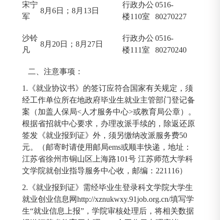
宋宁
行政办公
0516-
8月6日；8月13日
军
楼110室
80270227
沙铃
行政办公
0516-
8月20日；8月27日
凡
楼111室
80270240
二、注意事项：
1.《就业协议书》的签订应符合国家有关规定，须
经工作单位所在地政府毕业生就业主管部门登记备
案（加盖人保局<人才服务中心>或教育局公章）。
根据省招就中心要求，办理改派手续的，除返还原
签发《就业报到证》外，须另缴纳改派服务费50
元。（邮寄时请使用邮局ems或顺丰快递，地址：
江苏省徐州市铜山区上海路101号 江苏师范大学科
文学院就创业指导服务中心收，邮编：221116）
2.《就业报到证》需经毕业生登录科文学院大学生
就业创业信息网http://xznukwxy.91job.org.cn/填写学
生“就业信息上报”，学院审核处理后，将相关数据