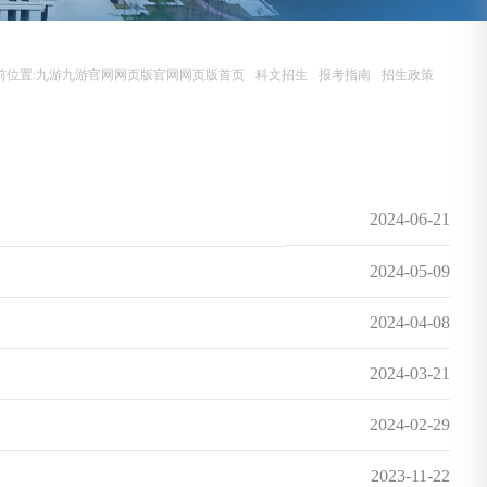
前位置:
九游九游官网网页版官网网页版首页
科文招生
报考指南
招生政策
2024-06-21
2024-05-09
2024-04-08
2024-03-21
2024-02-29
.
2023-11-22