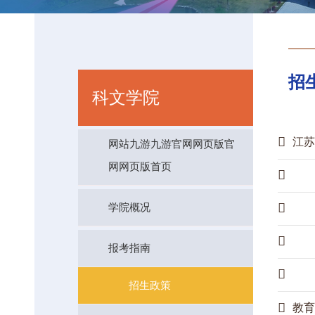
招
科文学院
江苏
网站九游九游官网网页版官
网网页版首页
学院概况
报考指南
招生政策
教育