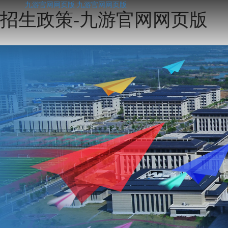
九游官网网页版
九游官网网页版
招生政策-九游官网网页版