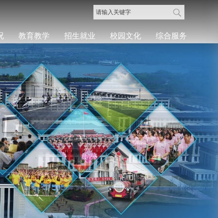
况
教育教学
招生就业
校园文化
综合服务