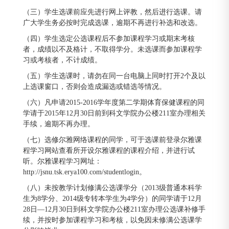
（三）学生选课前应先进行网上评教，然后进行选课。请
广大学生务必按时完成选课，逾期不再进行补选和改选。
（四）学生选定公选课程后不参加课程学习或期末考核
者，成绩以不及格计，不取得学分。未选课而参加课程学
习或考核者，不计成绩。
（五）学生选课时，请勿在同一台电脑上同时打开2个及以
上选课窗口，否则会造成漏选或错选等情况。
（六）凡申请2015-2016学年度第二学期体育保健课程的同
学请于2015年12月30日前到科文学院办公楼211室办理相关
手续，逾期不再办理。
（七）选修尔雅网络课程的同学，可于选课前登录尔雅课
程学习网站查看所开设尔雅课程的课程介绍，并进行试
听。尔雅课程学习网址：
http://jsnu.tsk.erya100.com/studentlogin。
（八）未按教学计划修满公选课学分（2013级普通本科学
生为8学分、2014级专转本学生为4学分）的同学请于12月
28日—12月30日到科文学院办公楼211室办理公选课补修手
续，并按时参加课程学习和考核，以免因未修满公选课学