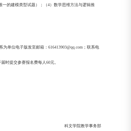
不唯一的建模类型试题）；（4）数学思维方法与逻辑推
以系为单位电子版发至邮箱：
616413903@qq.com
；联系电
届时提交参赛报名费每人60元。
科文学院教学事务部