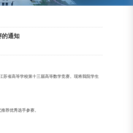
赛的通知
办江苏省高等学校第十三届高等数学竞赛。现将我院学生
优推荐优秀选手参赛。