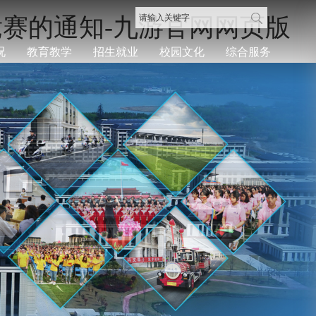
竞赛的通知-九游官网网页版
况
教育教学
招生就业
校园文化
综合服务