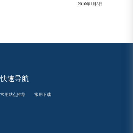
2016年1月8日
快速导航
常用站点推荐
常用下载