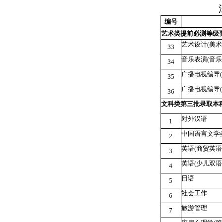
编号
艺术类提前
必测等级
艺术设计
(
美术
33
音乐表演
(
音乐
34
广播电视编导
(
35
广播电视编导
(
36
文科类第三批录取本
对外汉语
1
中国语言文学
2
英语
(
商贸英语
3
英语
(
少儿双语
4
日语
5
社会工作
6
旅游管理
7