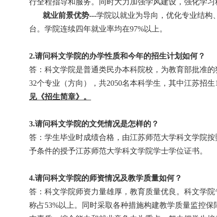
行全程指导和服务。同时大力加强学风建设，强化学习
就业前景优势
---
学院以就业为导向，优化专业结构
台。学院连续四年就业率均在
97%
以上。
2.
请问科文学院的办学性质和今年的招生计划如何？
答：科文学院是普通类民办本科院校，为教育部批准的
32
个专业（方向），共
2050
名本科学生，其中江苏招生
见《招生简章》。
3.
请问科文学院的文凭情况是怎样的？
答：学生毕业时成绩合格，由江苏师范大学科文学院按
予条件的授予江苏师范大学科文学院学士学位证书。
4.
请问
科文学院
的师资情况及教学质量如何？
答：科文学院师资力量雄厚，教育质量优良。科文学院
称占
53%
以上。同时采取各种措施构建教学质量监控保