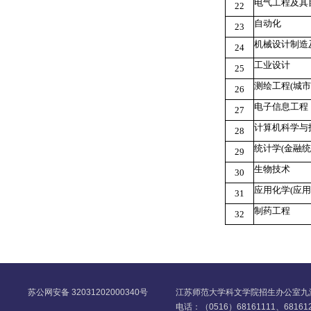
电气工程及其
22
自动化
23
机械设计制造
24
工业设计
25
测绘工程
(
城市
26
电子信息工程
27
计算机科学与
28
统计学
(
金融统
29
生物技术
30
应用化学
(
应用
31
制药工程
32
苏公网安备 32031202000340号
江苏师范大学科文学院招生办公室九游官
电话：（0516）68161111、68161