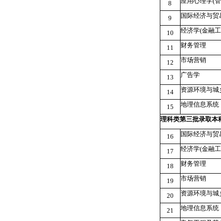
应用心理学
(
管
8
国际经济与贸
9
经济学
(
金融工
10
财务管理
11
市场营销
12
广告学
13
资源环境与城
14
地理信息系统
15
理科类第三批录取本
国际经济与贸
16
经济学
(
金融工
17
财务管理
18
市场营销
19
资源环境与城
20
地理信息系统
21