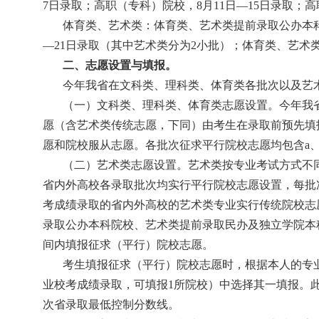
7
日录取；高职（专科）院校，
8
月
11
日
—
15
日录取；高
体育类、艺术类：体育类、艺术类提前录取公办本
—
21
日录取（其中艺术类分为
2
小批）；体育类、艺术
二、志愿设置与填报。
今年我省在文科类、理科类、体育类各批次以及艺
（一）文科类、理科类、体育类志愿设置。今年我
愿（含艺术类传统志愿，下同）由考生在录取前预先填
愿和院校服从志愿。各批次征求平行院校志愿均包含
a
（二）艺术类志愿设置。艺术类按专业考试方式不
省内外高校各录取批次均实行平行院校志愿设置，每批
考成绩录取的省内外高校的艺术类专业实行传统院校志
录取公办本科院校、艺术类提前录取民办及独立学院本
间内填报征求（平行）院校志愿。
考生填报征求（平行）院校志愿时，根据本人的专
业校考成绩录取，可填报
1
所院校）中选择其一填报。
次省录取最低控制分数线。