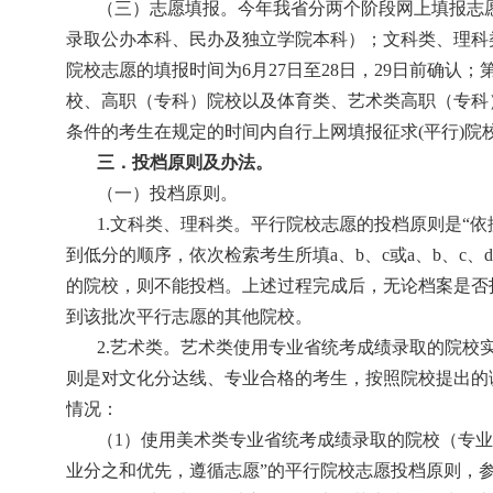
（三）志愿填报。今年我省分两个阶段网上填报志
录取公办本科、民办及独立学院本科）；文科类、理科
院校志愿的填报时间为
6
月
27
日
至
28
日，
29
日前确认；
校、高职（专科）院校以及体育类、艺术类高职（专科
条件的考生在规定的时间内自行上网填报征求
(
平行
)
院
三．投档原则及办法。
（一）投档原则。
1.
文科类、理科类。平行院校志愿的投档原则是“依
到低分的顺序，依次检索考生所填
a
、
b
、
c
或
a
、
b
、
c
、
d
的院校，则不能投档。上述过程完成后，无论档案是否
到该批次平行志愿的其他院校。
2.
艺术类。艺术类使用专业省统考成绩录取的院校实
则是对文化分达线、专业合格的考生，按照院校提出的
情况：
（
1
）使用美术类专业省统考成绩录取的院校（专业
业分之和优先，遵循志愿”的平行院校志愿投档原则，