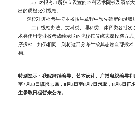
（
2
）对报考
31
所独立设置的本科艺术院校及清华大
出的调档比例投档。
院校对进档考生按本校招生章程中预先确定的录取
（二）投档办法。文科类、理科类、体育类各批次
术类使用专业校考成绩录取的院校按传统志愿投档方式
序投档，如仍相同，则将这部分考生按其志愿全部投档
档。
特别提示：我院舞蹈编导、艺术设计、广播电视编导和
至
7
月
30
日填报志愿，
8
月
3
日至
8
月
7
日录取，
8
月
6
日征
生录取日程暂未公布。