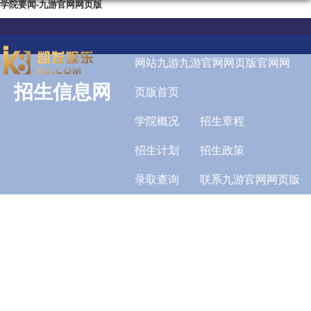
学院要闻-九游官网网页版
网站九游九游官网网页版官网网
招生信息网
页版首页
学院概况
招生章程
招生计划
招生政策
录取查询
联系九游官网网页版